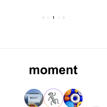
1
첫번째페이지
이전
마지막페이지
다음