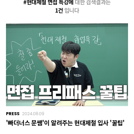
#현대제철 면접 특강에
대한 검색결과는
1건
입니다
PRESS
2024.08.09
'빠더너스 문쌤'이 알려주는 현대제철 입사 '꿀팁'