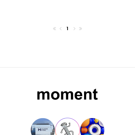
1
첫번째페이지
이전
마지막페이지
다음