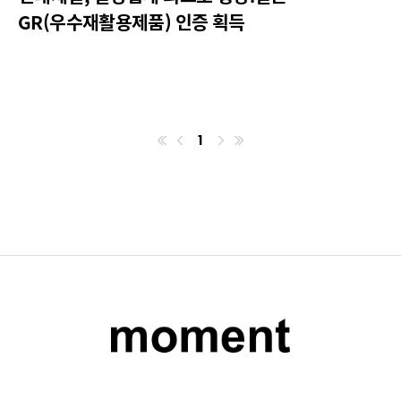
GR(우수재활용제품) 인증 획득
1
첫번째페이지
이전
마지막페이지
다음