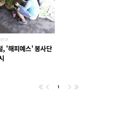
.07.21
, '해피예스' 봉사단
시
1
첫번째페이지
이전
다음
마지막페이지