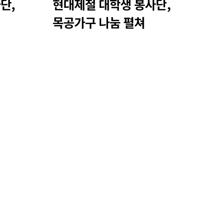
단,
현대제철 대학생 봉사단,
목공가구 나눔 펼쳐