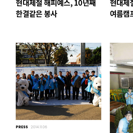
현대제철 해피예스, 10년째
현대제철
한결같은 봉사
여름캠
PRESS
2014.11.06