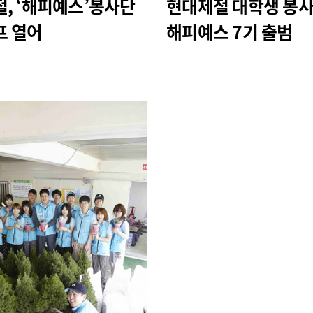
, ‘해피예스’봉사단
현대제철 대학생 봉사
프 열어
해피예스 7기 출범