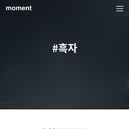
현대제철 미디어룸 - 모먼트
#흑자