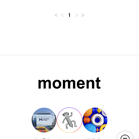
1
첫번째페이지
이전
마지막페이지
다음