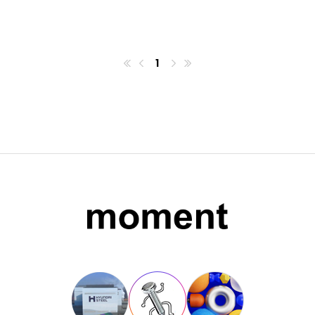
1
첫번째페이지
이전
마지막페이지
다음