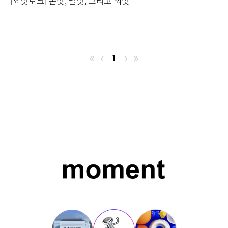
[쇠맛토크] 손맛, 말맛, 그리고 쇠맛
1
첫번째페이지
이전
마지막페이지
다음