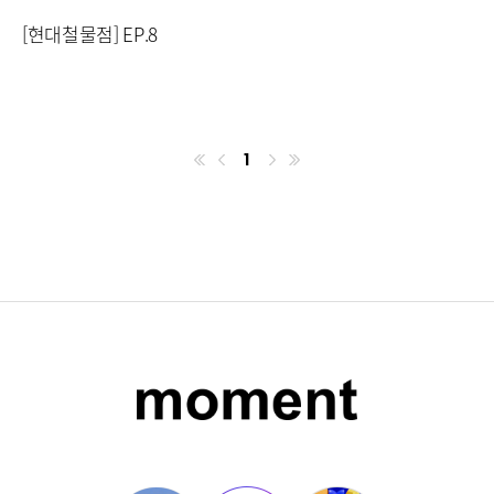
[현대철물점] EP.8
1
첫번째페이지
이전
마지막페이지
다음