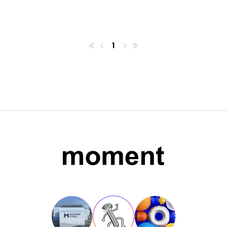
1
첫번째페이지
이전
마지막페이지
다음