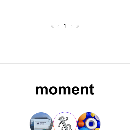
1
첫번째페이지
이전
마지막페이지
다음