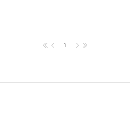
1
첫번째페이지
이전
다음
마지막페이지