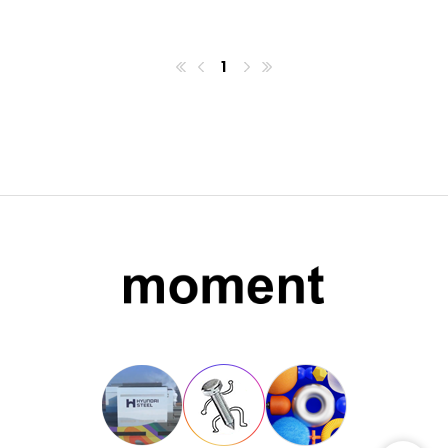
1
첫번째페이지
이전
마지막페이지
다음