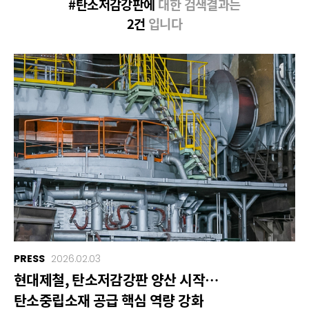
#탄소저감강판에
대한 검색결과는
2건
입니다
PRESS
2026.02.03
현대제철, 탄소저감강판 양산 시작…
탄소중립소재 공급 핵심 역량 강화