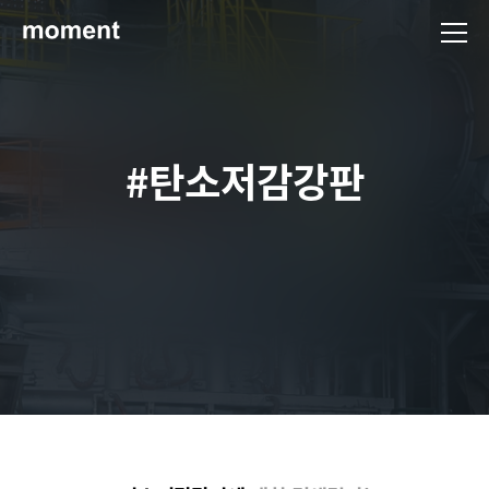
현대제철 미디어룸 - 모먼트
#탄소저감강판