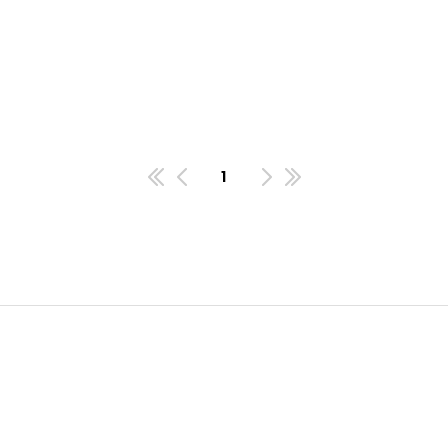
1
첫번째페이지
이전
다음
마지막페이지