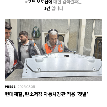
#포드 오토산에
대한 검색결과는
1건
입니다
PRESS
2025.03.05
현대제철, 탄소저감 자동차강판 적용 '첫발'