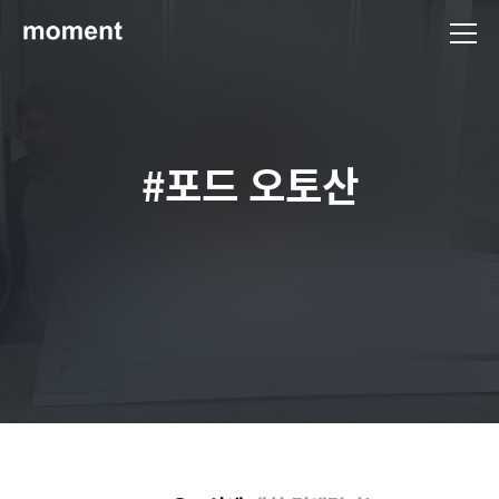
현대제철 미디어룸 - 모먼트
#포드 오토산