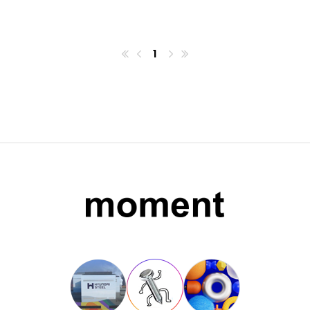
1
첫번째페이지
이전
마지막페이지
다음