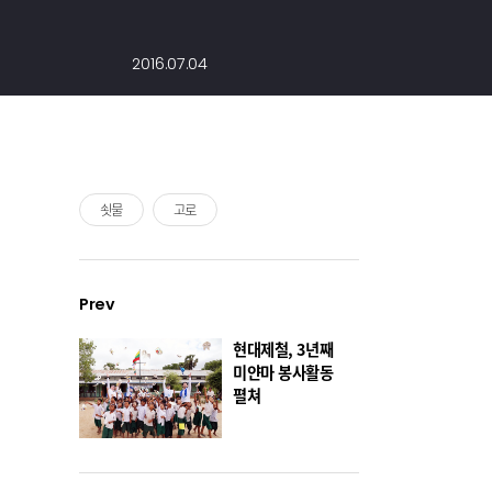
2016.07.04
쇳물
고로
Prev
현대제철, 3년째
미얀마 봉사활동
펼쳐