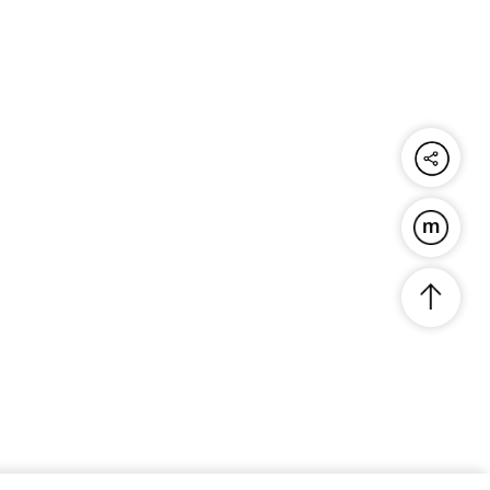
공유하기
푸른연금술
맨위로