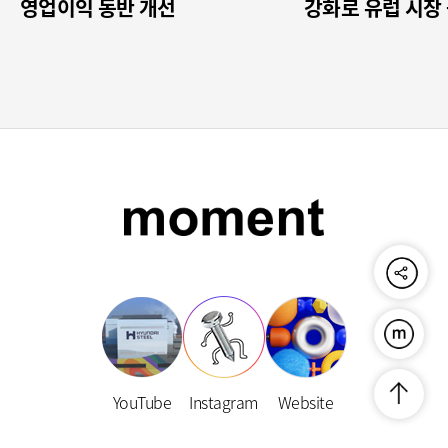
영업이익 동반 개선
강화로 유럽 시장
공유하기
푸른연금
YouTube
Instagram
Website
맨위로