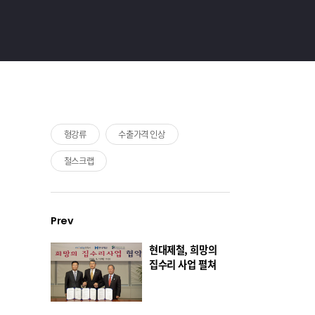
형강류
수출가격 인상
철스크랩
Prev
현대제철, 희망의
집수리 사업 펼쳐