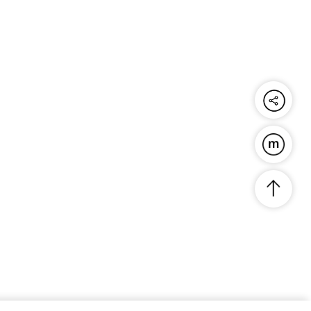
공유하기
푸른연금술
맨위로