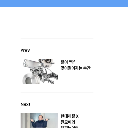
Prev
철이 ‘딱’
맞아떨어지는 순간
Next
현대제철 X
원모씨의