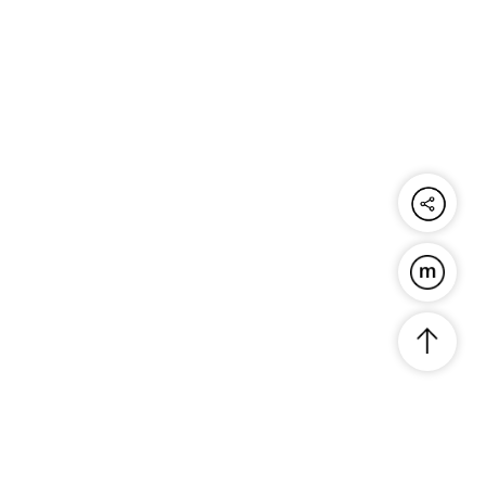
공유하기
푸른연금술
맨위로