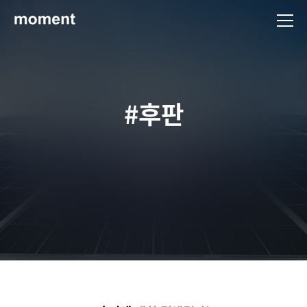
현대제철 미디어룸 - 모먼트
#후판