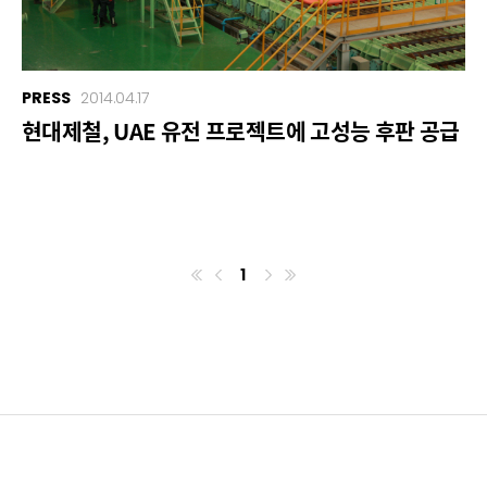
PRESS
2014.04.17
현대제철, UAE 유전 프로젝트에 고성능 후판 공급
1
첫번째페이지
이전
마지막페이지
다음