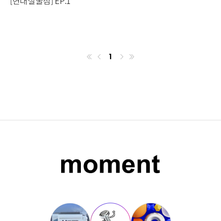
[현대철물점] EP.1
1
첫번째페이지
이전
마지막페이지
다음