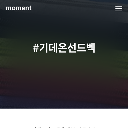
현대제철 미디어룸 - 모먼트
#기데온선드벡