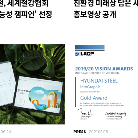
철, 세계철강협회
친환경 미래상 담은 
능성 챔피언' 선정
홍보영상 공개
.06.24
PRESS
2021.03.08