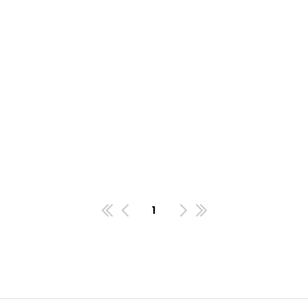
1
첫번째페이지
이전
다음
마지막페이지