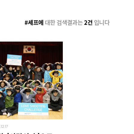
#셰프에
대한 검색결과는
2건
입니다
12.17