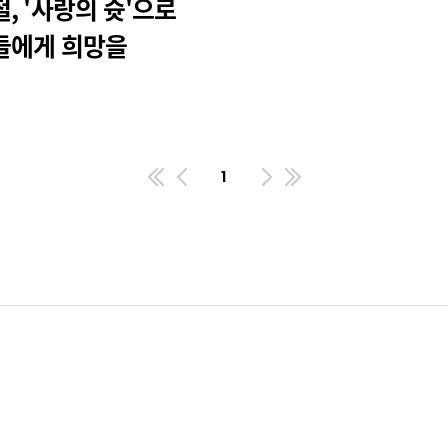
, '사랑의 슛'으로
들에게 희망을
1
첫번째페이지
이전
다음
마지막페이지