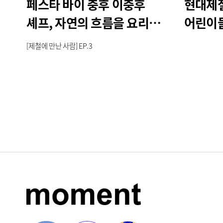
페스타 바이 충후 이충후
현대제철
셰프, 자연의 흐름을 요리에
어린이
담다
[제철에 만난 사람] EP.3