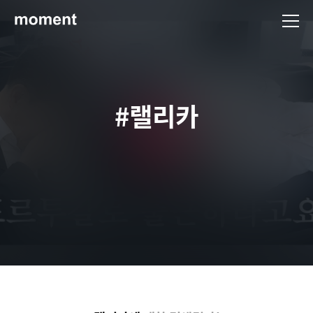
현대제철 미디어룸 - 모먼트
#랠리카