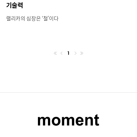
기술력
랠리카의 심장은 ‘철’이다
1
첫번째페이지
이전
마지막페이지
다음