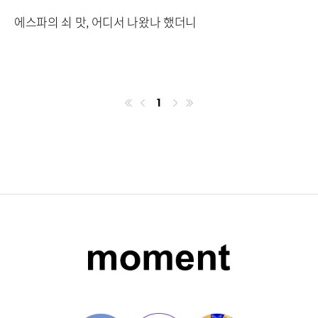
에스파의 쇠 맛, 어디서 나왔나 했더니
1
첫번째페이지
이전
마지막페이지
다음