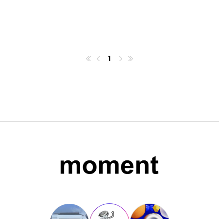
1
첫번째페이지
이전
마지막페이지
다음