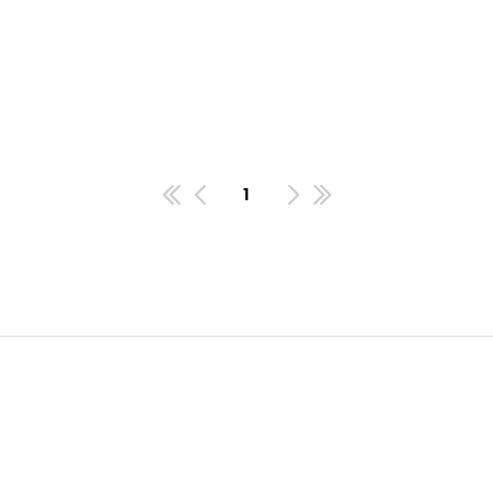
1
첫번째페이지
이전
다음
마지막페이지