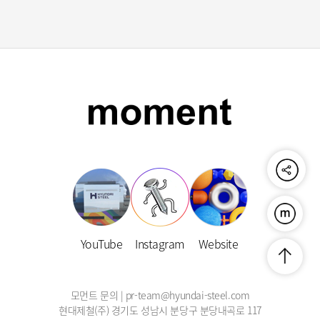
공유하기
푸른연금
YouTube
Instagram
Website
맨위로
모먼트 문의 | pr-team@hyundai-steel.com
현대제철(주) 경기도 성남시 분당구 분당내곡로 117