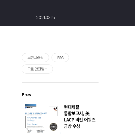
2021.03.15
모션그래픽
ESG
고로 안전밸브
Prev
현대제철
통합보고서, 美
LACP 비전 어워즈
금상 수상