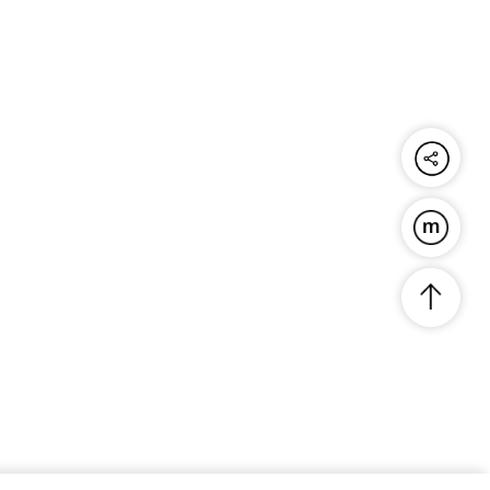
공유하기
푸른연금술
맨위로