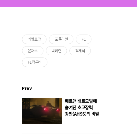
쇠맛토크
포뮬러원
F1
윤재수
박혜연
곽재식
F1더무비
Prev
배트맨 배트모빌에
숨겨진 초고장력
강판(AHSS)의 비밀