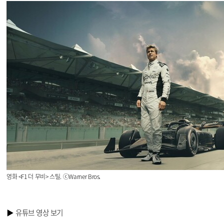
영화
<F1
더
무비
>
스틸
. ⓒWarner Bros.
▶ 유튜브 영상 보기