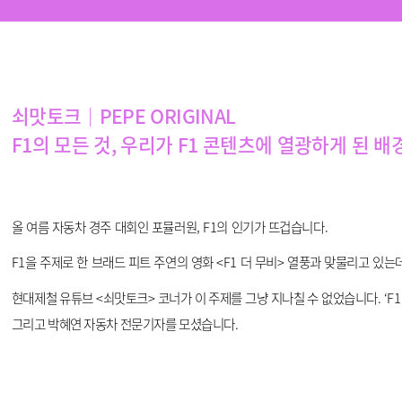
쇠맛토크｜PEPE ORIGINAL
F1의 모든 것, 우리가 F1 콘텐츠에 열광하게 된 배
올
여름
자동차
경주
대회인
포뮬러원
, F1
의
인기가
뜨겁습니다
.
F1
을
주제로
한
브래드
피트
주연의
영화
<F1
더
무비
>
열풍과
맞물리고
있는
현대제철 유튜브 <쇠맛토크> 코너가 이 주제를 그냥 지나칠 수 없었습니다. ‘F1
그리고 박혜연 자동차 전문기자를 모셨습니다.