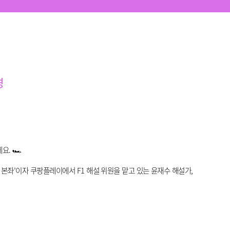
경
데요
.
🏎️
 본좌’이자 쿠팡플레이에서 F1 해설 위원을 맡고 있는 윤재수 해설가,