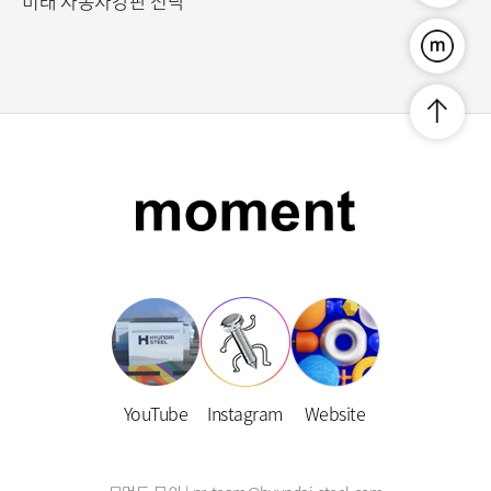
미래 자동차강판 전략
푸른연금
맨위로
YouTube
Instagram
Website