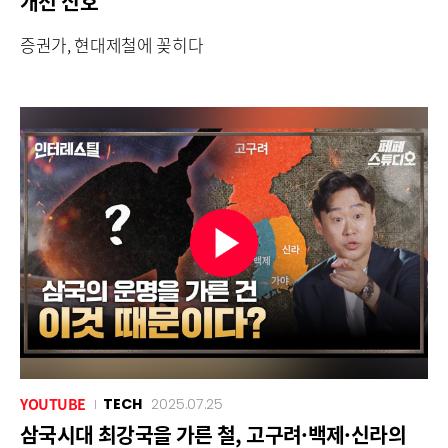
개선 신호
증권가, 현대제철에 꽂히다
YOUTUBE
TECH
2025.07.25
삼국시대 최강국을 가른 철, 고구려·백제·신라의