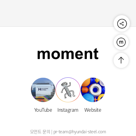
공
유
하
기
푸
른
연
금
맨
술
위
사
로
란?
YouTube
Instagram
Website
모먼트 문의 | pr-team@hyundai-steel.com