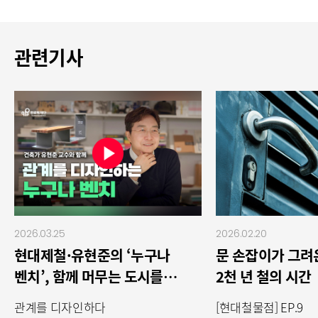
관련기사
2026.03.25
2026.02.20
현대제철·유현준의 ‘누구나
문 손잡이가 그려
벤치’, 함께 머무는 도시를
2천 년 철의 시간
만들다
관계를 디자인하다
[현대철물점] EP.9