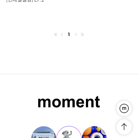
1
첫번째페이지
이전
마지막페이지
다음
푸른연금
맨위로