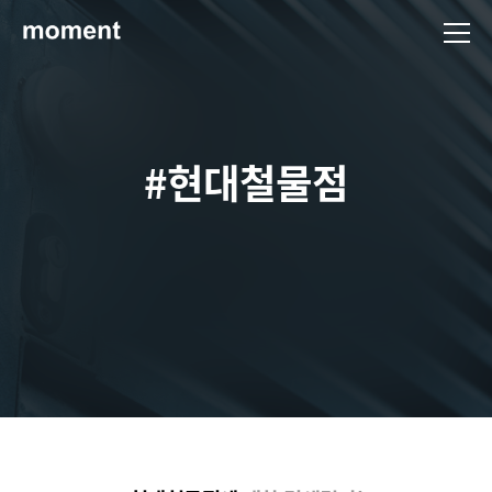
현대제철 미디어룸 - 모먼트
#현대철물점